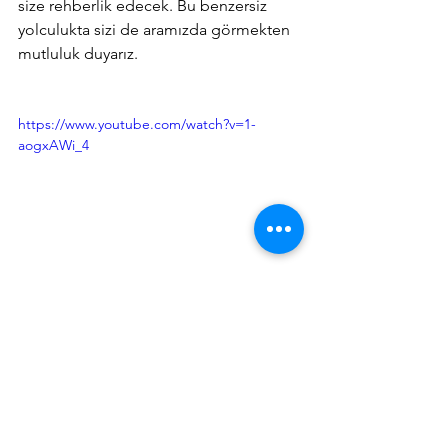
size rehberlik edecek. Bu benzersiz 
yolculukta sizi de aramızda görmekten 
mutluluk duyarız.
https://www.youtube.com/watch?v=1-
aogxAWi_4
1 Ayda 1 Dil Eğitimlerine Başvur
1 Ayda 1 Dil