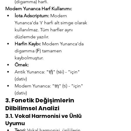
(digamma) harfi.
Modern Yunanca Harf Kullanımı:
İota Adscriptum:
 Modern 
Yunanca'da 'ι' harfi alt simge olarak 
kullanılmaz. Tüm harfler aynı 
düzlemde yazılır.
Harfin Kaybı:
 Modern Yunanca'da 
digamma (Ϝ) tamamen 
kaybolmuştur.
Örnek:
Antik Yunanca: "τῇ" (tēi) - "için" 
(dativ)
Modern Yunanca: "τη" (ti) - "için" 
(dativ)
3. Fonetik Değişimlerin 
Dilbilimsel Analizi
3.1. Vokal Harmonisi ve Ünlü 
Uyumu
Teori:
 Vokal harmonisi, ünlülerin 