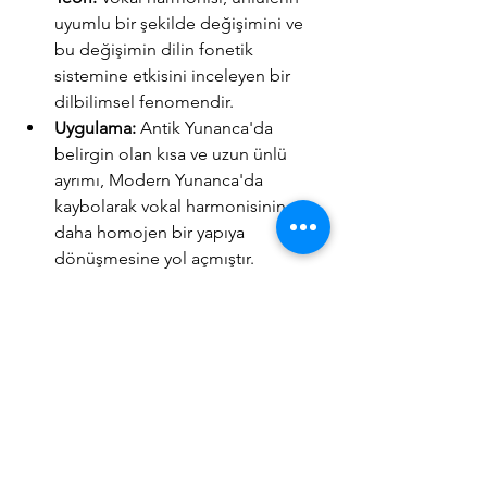
uyumlu bir şekilde değişimini ve 
bu değişimin dilin fonetik 
sistemine etkisini inceleyen bir 
dilbilimsel fenomendir.
Uygulama:
 Antik Yunanca'da 
belirgin olan kısa ve uzun ünlü 
ayrımı, Modern Yunanca'da 
kaybolarak vokal harmonisinin 
daha homojen bir yapıya 
dönüşmesine yol açmıştır.
Örnek:
Antik Yunanca: "ποιέω" (poieō) 
[poi.eɔː] - "yapmak"
Modern Yunanca: "κάνω" (kano) 
[
ˈka.no
] - "yapmak"
3.2. Morfofonemik Değişimler
Teori:
 Morfofonemik değişimler, 
morfemlerin fonetik şekillerinin 