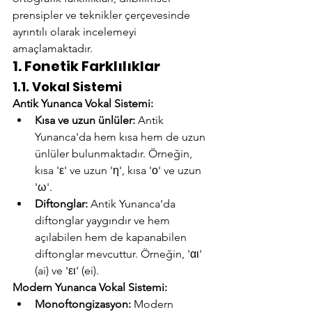
prensipler ve teknikler çerçevesinde 
ayrıntılı olarak incelemeyi 
amaçlamaktadır.
1. Fonetik Farklılıklar
1.1. Vokal Sistemi
Antik Yunanca Vokal Sistemi:
Kısa ve uzun ünlüler:
 Antik 
Yunanca'da hem kısa hem de uzun 
ünlüler bulunmaktadır. Örneğin, 
kısa 'ε' ve uzun 'η', kısa 'ο' ve uzun 
'ω'.
Diftonglar:
 Antik Yunanca'da 
diftonglar yaygındır ve hem 
açılabilen hem de kapanabilen 
diftonglar mevcuttur. Örneğin, 'αι' 
(ai) ve 'ει' (ei).
Modern Yunanca Vokal Sistemi:
Monoftongizasyon:
 Modern 