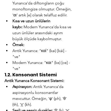
Yunanca'da diftongların çoğu 
monoftongize olmuştur. Örneğin, 
'αι' artık [e] olarak telaffuz edilir.
Kısa ve uzun ünlülerin 
kaybı:
 Modern Yunanca'da kısa ve 
uzun ünlüler arasındaki ayrım 
büyük ölçüde kaybolmuştur.
Örnek:
Antik Yunanca: "καί" (kai) [kái] - 
"ve"
Modern Yunanca: "και" (ke) [ce] - 
"ve"
1.2. Konsonant Sistemi
Antik Yunanca Konsonant Sistemi:
Aspirasyon:
 Antik Yunanca'da 
aspirasyonlu konsonantlar 
mevcuttur. Örneğin, 'φ' (ph), 'θ' 
(th), 'χ' (kh).
Sesli ve sessiz duraklar:
 'β' (b), 'γ' 