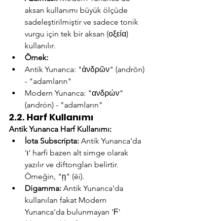
aksan kullanımı büyük ölçüde 
sadeleştirilmiştir ve sadece tonik 
vurgu için tek bir aksan (οξεία) 
kullanılır.
Örnek:
Antik Yunanca: "ἀνδρῶν" (andrōn) 
- "adamların"
Modern Yunanca: "ανδρών" 
(andrón) - "adamların"
2.2. Harf Kullanımı
Antik Yunanca Harf Kullanımı:
İota Subscripta:
 Antik Yunanca'da 
'ι' harfi bazen alt simge olarak 
yazılır ve diftongları belirtir. 
Örneğin, "ῃ" (ēi).
Digamma:
 Antik Yunanca'da 
kullanılan fakat Modern 
Yunanca'da bulunmayan 'Ϝ' 