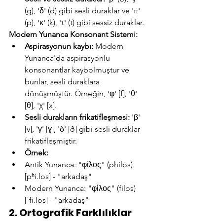
(g), 'δ' (d) gibi sesli duraklar ve 'π' 
(p), 'κ' (k), 'τ' (t) gibi sessiz duraklar.
Modern Yunanca Konsonant Sistemi:
Aspirasyonun kaybı:
 Modern 
Yunanca'da aspirasyonlu 
konsonantlar kaybolmuştur ve 
bunlar, sesli duraklara 
dönüşmüştür. Örneğin, 'φ' [f], 'θ' 
[θ], 'χ' [x].
Sesli durakların frikatifleşmesi:
 'β' 
[v], 'γ' [ɣ], 'δ' [ð] gibi sesli duraklar 
frikatifleşmiştir.
Örnek:
Antik Yunanca: "φίλος" (philos) 
[pʰí.los] - "arkadaş"
Modern Yunanca: "φίλος" (filos) 
[ˈfi.los] - "arkadaş"
2. Ortografik Farklılıklar