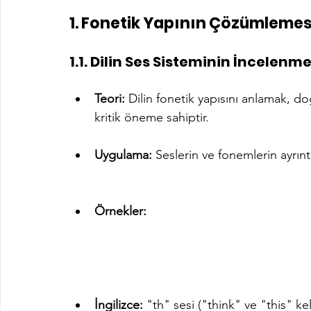
1. Fonetik Yapının Çözümlemes
1.1. Dilin Ses Sisteminin İncelenme
Teori:
 Dilin fonetik yapısını anlamak, do
kritik öneme sahiptir.
Uygulama:
 Seslerin ve fonemlerin ayrıntıl
Örnekler:
İngilizce:
 "th" sesi ("think" ve "this" kel