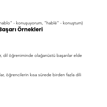
 ("hablo" - konuşuyorum, "hablé" - konuştum)
Başarı Örnekleri
r, dil öğreniminde olağanüstü başarılar elde 
r, öğrencilerin kısa sürede birden fazla dili 