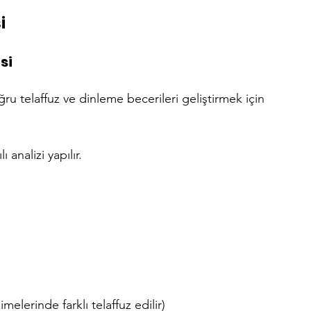
i
si
ğru telaffuz ve dinleme becerileri geliştirmek için 
ı analizi yapılır.
imelerinde farklı telaffuz edilir)