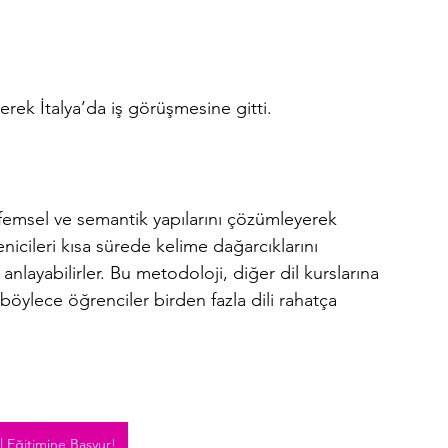
erek İtalya’da iş görüşmesine gitti.
rfemsel ve semantik yapılarını çözümleyerek 
icileri kısa sürede kelime dağarcıklarını 
 anlayabilirler. Bu metodoloji, diğer dil kurslarına 
, böylece öğrenciler birden fazla dili rahatça 
l Eğitimine Başvur!